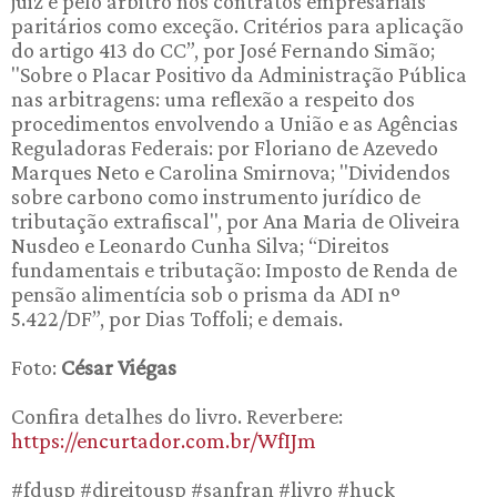
juiz e pelo árbitro nos contratos empresariais
paritários como exceção. Critérios para aplicação
do artigo 413 do CC”, por José Fernando Simão;
"Sobre o Placar Positivo da Administração Pública
nas arbitragens: uma reflexão a respeito dos
procedimentos envolvendo a União e as Agências
Reguladoras Federais: por Floriano de Azevedo
Marques Neto e Carolina Smirnova; "Dividendos
sobre carbono como instrumento jurídico de
tributação extrafiscal", por Ana Maria de Oliveira
Nusdeo e Leonardo Cunha Silva; “Direitos
fundamentais e tributação: Imposto de Renda de
pensão alimentícia sob o prisma da ADI nº
5.422/DF”, por Dias Toffoli; e demais.
Foto:
César Viégas
Confira detalhes do livro. Reverbere:
https://encurtador.com.br/WfIJm
#fdusp #direitousp #sanfran #livro #huck