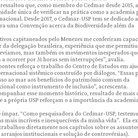
z, ressaltou que, como membro do Cedmar desde 2015, 
nidade única de verificar na prática como a academia
rnacional. Desde 2017, o Cedmar-USP tem se dedicado 
para uma Convenção acerca da Biodiversidade além da
letivos capitaneados pelo Menezes me conferiram capa
 da delegação brasileira, experiência que me permitiu
prevíamos, mas também os movimentos inesperados qu
 ocorrer por 31 horas sem interrupções”, avalia.
pontes reforça o trabalho do Centro de Estudos em aju
ternacional sistêmico construído por diálogos. “Essas 
sso ao mar aos benefícios do patrimônio comum da
cional como instrumento de inclusão”, acrescenta.
ompanhar esse momento histórico, resultado de mais 
e a própria USP reforçam o a importância da academi
e ímpar. “Como pesquisadora do Cedmar-USP, testem
 mais incríveis e inesquecíveis da minha vida”. Ela ex
 trabalhou diretamente nos capítulos sobre os assunto
arranjos institucionais e solução de controvérsias).