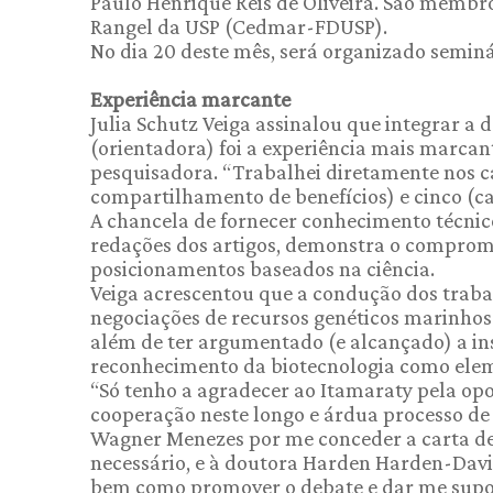
Paulo Henrique Reis de Oliveira. São membr
Rangel da USP (Cedmar-FDUSP).
No dia 20 deste mês, será organizado seminár
Experiência marcante
Julia Schutz Veiga assinalou que integrar a
(orientadora) foi a experiência mais marcan
pesquisadora. “Trabalhei diretamente nos ca
compartilhamento de benefícios) e cinco (ca
A chancela de fornecer conhecimento técnico
redações dos artigos, demonstra o comprom
posicionamentos baseados na ciência.
Veiga acrescentou que a condução dos traba
negociações de recursos genéticos marinhos
além de ter argumentado (e alcançado) a in
reconhecimento da biotecnologia como eleme
“Só tenho a agradecer ao Itamaraty pela opo
cooperação neste longo e árdua processo de
Wagner Menezes por me conceder a carta de 
necessário, e à doutora Harden Harden-Davie
bem como promover o debate e dar me suport