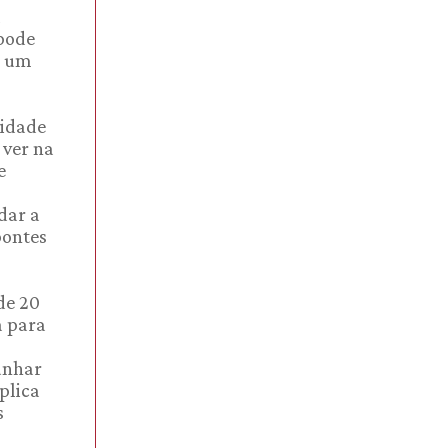
a
 pode
a um
cidade
 ver na
e
dar a
pontes
de 20
a para
unhar
plica
s