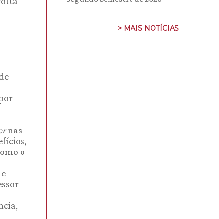
rotta
> MAIS NOTÍCIAS
 de
opor
er
nas
fícios,
como o
 e
essor
ncia,