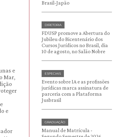
Brasil-Japão
DIRETORIA
FDUSP promove a Abertura do
Jubileu do Bicentenário dos
Cursos Jurídicos no Brasil, dia
10 de agosto, no Salão Nobre
unas e
ESPECIAIS
o Mar,
Evento sobre IA e as profissões
dição
jurídicas marca assinatura de
roteger
parceria com a Plataforma
Jusbrasil
 e
do e
GRADUAÇÃO
Manual de Matrícula -
sador
Segundo Semestre de 2026