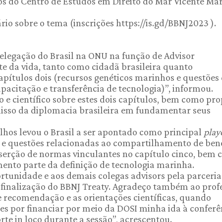
os do Centro de Estudos em Direito do Mar Vicente Ma
io sobre o tema (inscrições https://is.gd/BBNJ2023 ).
 delegação do Brasil na ONU na função de Advisor
te da vida, tanto como cidadã brasileira quanto
pítulos dois (recursos genéticos marinhos e questões
pacitação e transferência de tecnologia)”, informou.
 e científico sobre estes dois capítulos, bem como pr
isso da diplomacia brasileira em fundamentar seus
lhos levou o Brasil a ser apontado como principal
play
 e questões relacionadas ao compartilhamento de bene
serção de normas vinculantes no capítulo cinco, bem 
nto parte da definição de tecnologia marinha.
rtunidade e aos demais colegas advisors pela parceria
 finalização do BBNJ Treaty. Agradeço também ao prof
recomendação e as orientações científicas, quando
s por financiar por meio da DOSI minha ida à conferê
e in loco durante a sessão”, acrescentou.