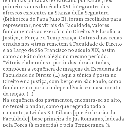
femininas pintadas no Vaticano por Rafael, nos
primeiros anos do século XVI, integrantes dos
afrescos existentes na Stanza della Segnatura
(Biblioteca do Papa Julio II), foram escolhidas para
representar, nos vitrais da Faculdade, valores
fundamentais ao exercício do Direito: A Filosofia, a
Justiça, a Força e a Temperança. Outras duas cenas
criadas nos vitrais remetem à Faculdade de Direito
e ao Largo de São Francisco no século XIX, assim
como ao Pátio do Colégio no mesmo período.
“Vitrais elaborados a partir das obras citadas,
compõem a sequência de imagens da Escadaria da
Faculdade de Direito (...) aqui a tônica é posta no
Direito e na Justiça, com berço em São Paulo, como
fundamento para a independência e o nascimento
da nação. (...)
Na sequência dos pavimentos, encontra-se ao alto,
no terceiro andar, como que regendo todo o
conjunto, a Lei das XII Tábuas [que é o brasão da
Faculdade], base primeira do Jus Romanus, ladeada
pela Força (à esquerda) e pela Temperança (à