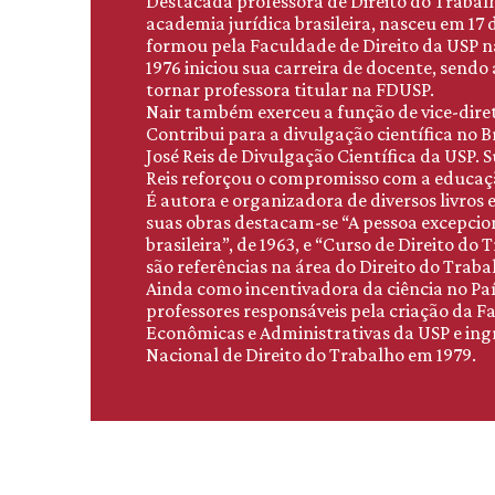
Destacada professora de Direito do Trabalh
academia jurídica brasileira, nasceu em 17 d
formou pela Faculdade de Direito da USP n
1976 iniciou sua carreira de docente, sendo
tornar professora titular na FDUSP.
Nair também exerceu a função de vice-diret
Contribui para a divulgação científica no B
José Reis de Divulgação Científica da USP.
Reis reforçou o compromisso com a educação
É autora e organizadora de diversos livros e
suas obras destacam-se “A pessoa excepcion
brasileira”, de 1963, e “Curso de Direito do 
são referências na área do Direito do Traba
Ainda como incentivadora da ciência no Paí
professores responsáveis pela criação da F
Econômicas e Administrativas da USP e in
Nacional de Direito do Trabalho em 1979.