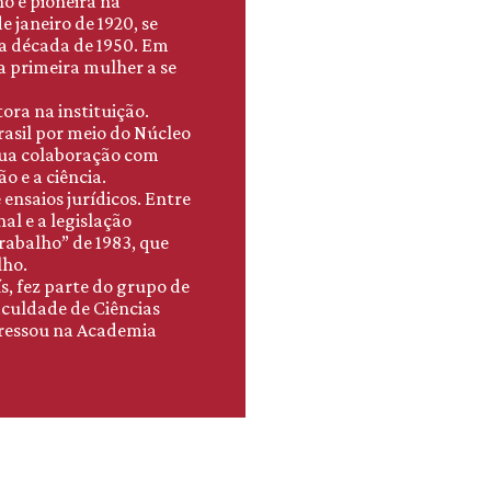
o e pioneira na
e janeiro de 1920, se
a década de 1950. Em
 a primeira mulher a se
ora na instituição.
rasil por meio do Núcleo
 Sua colaboração com
 e a ciência.
 ensaios jurídicos. Entre
al e a legislação
Trabalho” de 1983, que
lho.
s, fez parte do grupo de
aculdade de Ciências
gressou na Academia