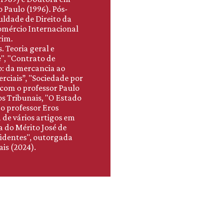
 Paulo (1996). Pós-
ldade de Direito da
omércio Internacional
rim.
. Teoria geral e
", "Contrato de
ro: da mercancia ao
rciais”, "Sociedade por
 com o professor Paulo
os Tribunais, "O Estado
o professor Eros
 de vários artigos em
a do Mérito José de
fidentes", outorgada
is (2024).