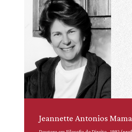
Jeannette Antonios Mam
Doutora em Filosofia do Direito - 1992 (prof