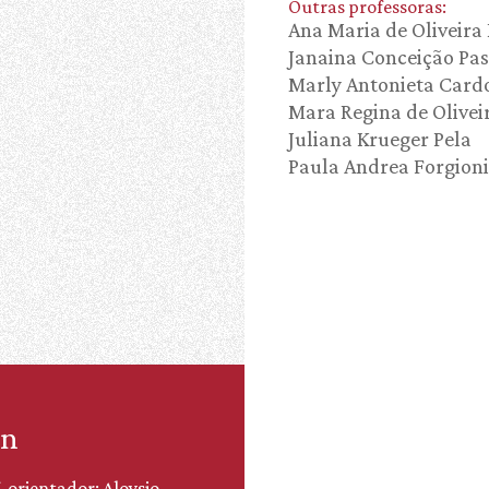
Outras professoras:
Ana Maria de Oliveira
Janaina Conceição Pa
Marly Antonieta Card
Mara Regina de Olivei
Juliana Krueger Pela
Paula Andrea Forgioni
an
. orientador: Aloysio