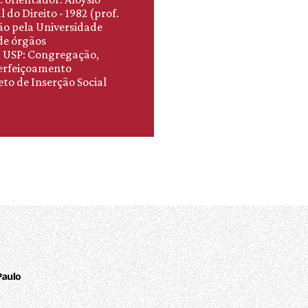
 do Direito - 1982 (prof.
ção pela Universidade
 de órgãos
a USP: Congregação,
perfeiçoamento
to de Inserção Social