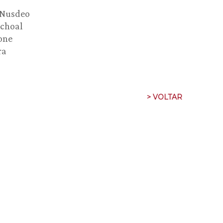
 Nusdeo
schoal
one
ra
> VOLTAR