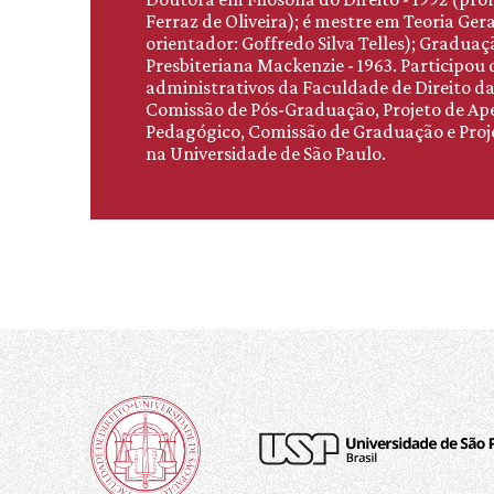
Ferraz de Oliveira); é mestre em Teoria Geral
orientador: Goffredo Silva Telles); Gradua
Presbiteriana Mackenzie - 1963. Participou
administrativos da Faculdade de Direito d
Comissão de Pós-Graduação, Projeto de A
Pedagógico, Comissão de Graduação e Proje
na Universidade de São Paulo.