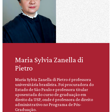
Maria Sylvia Zanella di
Pietro
Maria Sylvia Zanella di Pietro é professora
universitária brasileira. Foi procuradora do
Estado de São Paulo e professora titular
aposentada do curso de graduação em
direito da USP, onde é professora de direito
administrativo no Programa de Pós-
Graduação.