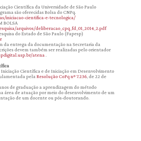
ciação Científica da Universidade de São Paulo
grama são oferecidas Bolsa do CNPq.
s/iniciacao-cientifica-e-tecnologica/
EM BOLSA
pesquisa/arquivos/deliberacao_cpq_fd_01_2014_2.pdf
squisa do Estado de São Paulo (Fapesp)
r
ém da entrega da documentação na Secretaria da
scrições devem também ser realizadas pelo orientador
spdigital.usp.br/atena
.
ífica
Iniciação Científica e de Iniciação em Desenvolvimento
egulamentada pela
Resolução CoPq nº 7.236
, de 22 de
 alunos de graduação a aprendizagem do método
 sua área de atuação por meio do desenvolvimento de um
rientação de um docente ou pós-doutorando.