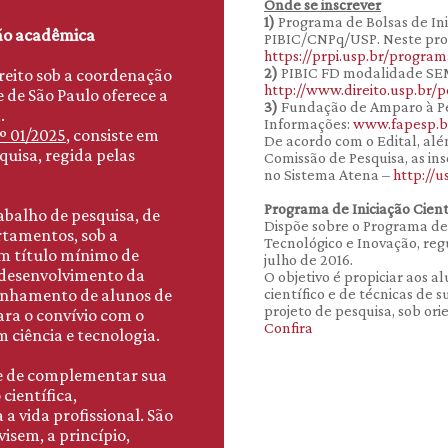
Onde se inscrever
1)
Programa de Bolsas de Ini
ão acadêmica
PIBIC/CNPq/USP. Neste pro
https://prpi.usp.br/programa
2)
PIBIC FD modalidade S
reito sob a coordenação
http://www.direito.usp.br/
 de São Paulo oferece a
3)
Fundação de Amparo à Pe
.
Informações:
www.fapesp.b
 01/2025
, consiste em
De acordo com o Edital, al
uisa, regida pelas
Comissão de Pesquisa, as in
no Sistema Atena –
http://u
Programa de Iniciação Cient
abalho de pesquisa, de
Dispõe sobre o Programa de 
rtamentos, sob a
Tecnológico e Inovação, r
m título mínimo de
julho de 2016.
o desenvolvimento da
O objetivo é propiciar aos
minhamento de alunos de
científico e de técnicas de
projeto de pesquisa, sob o
ara o convívio com o
Confira
ciência e tecnologia.
de de complementar sua
científica,
 vida profissional. São
isem, a princípio,