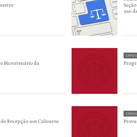
mestre
Seção
uso d
GRAD
no Bicentenário da
Progr
GRAD
de Recepção aos Calouros
Prova